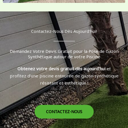
Contactez-Nous Dès Aujourd'hui!
Demandez Votre Devis Gratuit pour la Pose de Gazon
Synthétique autour de votre Piscine
Obtenez votre devis gratuit dès aujourd’hui
et
profitez d’une piscine entourée de gazon synthétique
résistant et esthétique !
CONTACTEZ-NOUS