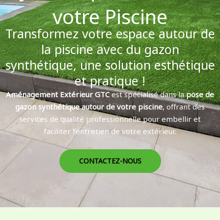
votre Piscine
Transformez votre espace autour de
la piscine avec du gazon
synthétique, une solution esthétique
et pratique !
Aménagement Extérieur GTC
est spécialisé dans la
pose de
gazon synthétique autour de votre piscine
, offrant des
services de qualité professionnelle pour embellir et
faciliter l’entretien de votre extérieur.
CONTACTEZ-NOUS