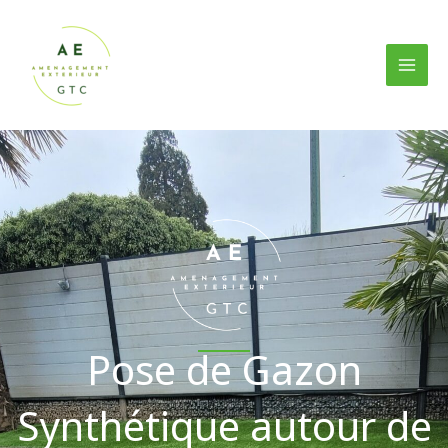
Aller
au
contenu
Pose de Gazon
Synthétique autour de